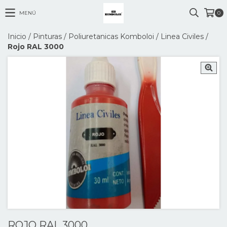
MENÚ
0
Inicio
/
Pinturas
/
Poliuretanicas Komboloi
/
Linea Civiles
/
Rojo RAL 3000
ROJO RAL 3000