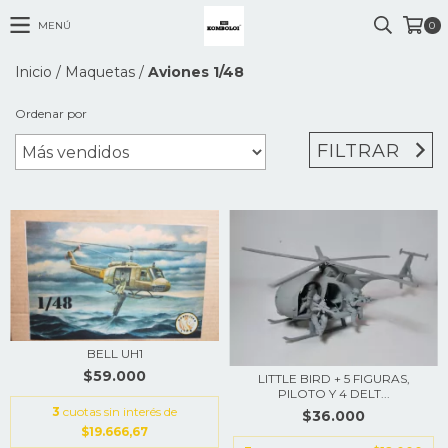
MENÚ
0
Inicio
/
Maquetas
/
Aviones 1/48
Ordenar por
FILTRAR
BELL UH1
$59.000
LITTLE BIRD + 5 FIGURAS,
PILOTO Y 4 DELT...
3
cuotas sin interés de
$36.000
$19.666,67