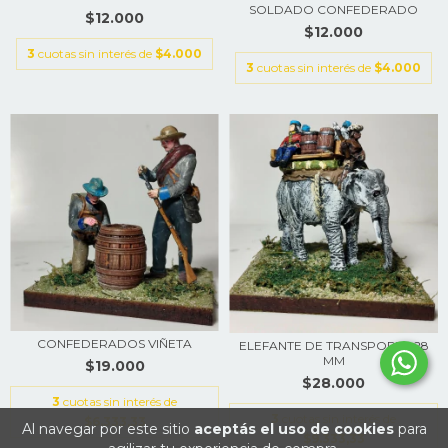
SOLDADO CONFEDERADO
$12.000
$12.000
3
cuotas sin interés de
$4.000
3
cuotas sin interés de
$4.000
CONFEDERADOS VIÑETA
ELEFANTE DE TRANSPORTE 28
MM
$19.000
$28.000
3
cuotas sin interés de
3
cuotas sin interés de
$6.333,33
Al navegar por este sitio
aceptás el uso de cookies
para
$9.333,33