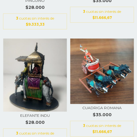
$35.000
PINGÜINO
$28.000
3
cuotas sin interés de
$11.666,67
3
cuotas sin interés de
$9.333,33
CUADRIGA ROMANA
$35.000
ELEFANTE INDU
$28.000
3
cuotas sin interés de
$11.666,67
3
cuotas sin interés de