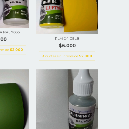
A RAL 7035
RLM 04 GELB
000
$6.000
erés de
$2.000
3
cuotas sin interés de
$2.000