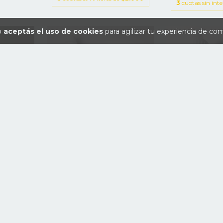
3
cuotas sin int
io
aceptás el uso de cookies
para agilizar tu experiencia de co
BLUE RA
RLM 81 BRAUNVIOLLETT
.S. 71275
$6.
$6.000
3
cuotas sin int
3
cuotas sin interés de
$2.000
e
$2.000