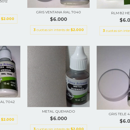
5012
GRIS VENTANA RAL 7040
RLM 82 H
e
$2.000
$6.000
$6.
3
cuotas sin interés de
$2.000
3
cuotas sin int
AL 7042
METAL QUEMADO
GRIS TELE 4
$6.000
e
$2.000
$6.
3
cuotas sin interés de
$2.000