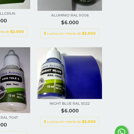
ELLGRUN
ALUMINIO RAL 9006
000
$6.000
erés de
$2.000
3
cuotas sin interés de
$2.000
NIGHT BLUE RAL 5022
$6.000
 RAL 7047
3
cuotas sin interés de
$2.000
000