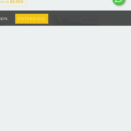
erés de
$2.000
mpra.
ENTENDIDO
NUEVO
TURQUESA INTERIOR CABINAS
JETS RUSOS MOD...
L 5019
$6.000
000
3
cuotas sin interés de
$2.000
erés de
$2.000