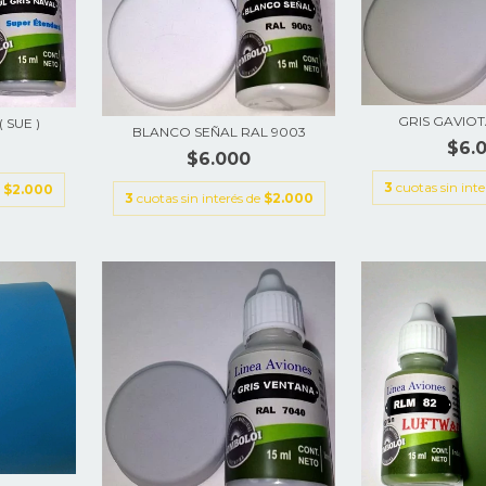
GRIS GAVIOT
 SUE )
BLANCO SEÑAL RAL 9003
$6.
$6.000
3
cuotas sin int
e
$2.000
3
cuotas sin interés de
$2.000