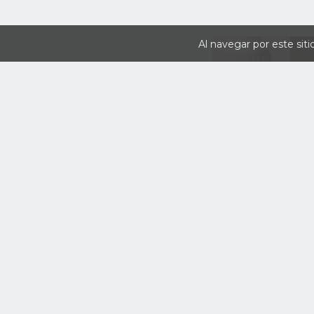
Al navegar por este sit
USAF MÉDIUM GRAY. F
$6.000
3
cuotas sin interés d