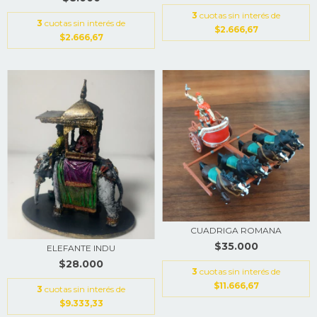
3
cuotas sin interés de
3
cuotas sin interés de
$2.666,67
$2.666,67
CUADRIGA ROMANA
$35.000
ELEFANTE INDU
$28.000
3
cuotas sin interés de
$11.666,67
3
cuotas sin interés de
$9.333,33