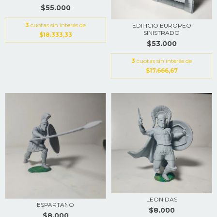
$55.000
3
cuotas sin interés de
EDIFICIO EUROPEO
SINISTRADO
$18.333,33
$53.000
3
cuotas sin interés de
$17.666,67
LEONIDAS
ESPARTANO
$8.000
$8.000