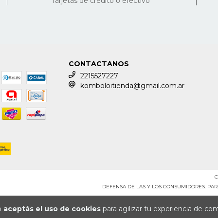
Tarjetas de crédito o efectivo
CONTACTANOS
2215527227
komboloitienda@gmail.com.ar
C
DEFENSA DE LAS Y LOS CONSUMIDORES. PA
io
aceptás el uso de cookies
para agilizar tu experiencia de co