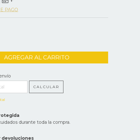
DE PAGO
l CP:
CAMBIAR CP
envío
CALCULAR
tal
rotegida
cuidados durante toda la compra.
 devoluciones