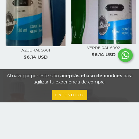
VERDE RAL 6002
AZUL RAL 5001
$6.14 USD
$6.14 USD
Al navegar por este sitio
aceptás el uso de cookies
para
agilizar tu experiencia de compra.
ENTENDIDO